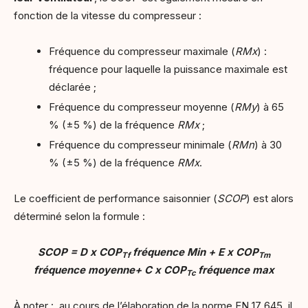
fonction de la vitesse du compresseur :
Fréquence du compresseur maximale (
RMx
) :
fréquence pour laquelle la puissance maximale est
déclarée ;
Fréquence du compresseur moyenne (
RMy
) à 65
% (±5 %) de la fréquence
RMx
;
Fréquence du compresseur minimale (
RMn
) à 30
% (±5 %) de la fréquence
RMx
.
Le coefficient de performance saisonnier (
SCOP
) est alors
déterminé selon la formule :
SCOP = D x COP
fréquence Min + E x COP
Tf
Tm
fréquence moyenne+ C x COP
fréquence max
Tc
À noter : au cours de l’élaboration de la norme EN 17 645, il