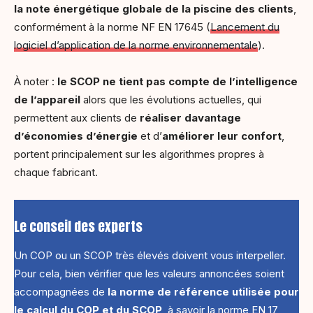
la note énergétique globale de la piscine des clients
,
conformément à la norme NF EN 17645
(
Lancement du
logiciel d’application de la norme environnementale
).
À noter :
le SCOP ne tient pas compte de l’intelligence
de l’appareil
alors que les évolutions actuelles, qui
permettent aux clients de
réaliser davantage
d’économies d’énergie
et d’
améliorer leur confort
,
portent principalement sur les algorithmes propres à
chaque fabricant.
Le conseil des experts
Un COP ou un SCOP très élevés doivent vous interpeller.
Pour cela, bien vérifier que les valeurs annoncées soient
accompagnées de
la norme de référence utilisée pour
le calcul du COP et du SCOP
, à savoir la norme EN 17