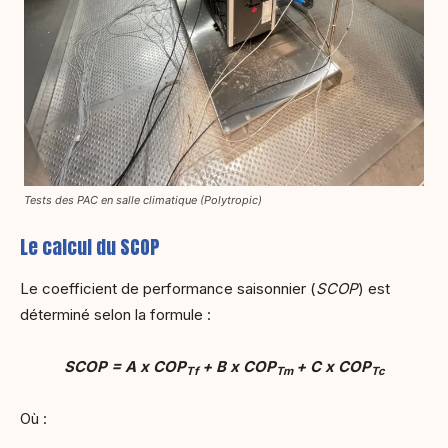
Tests des PAC en salle climatique (Polytropic)
Le calcul du SCOP
Le coefficient de performance saisonnier (
SCOP
) est
déterminé selon la formule :
SCOP = A x COP
+ B x COP
+ C x COP
Tf
Tm
Tc
Où :