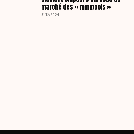
marché des « minipools »
31/12/2024