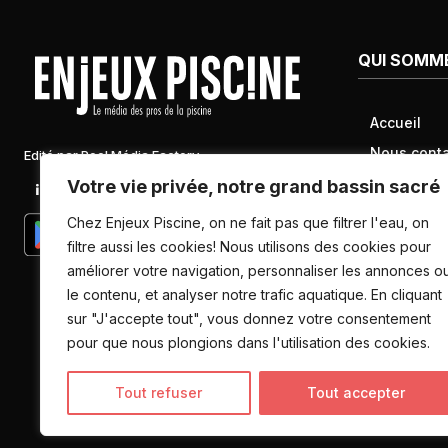
QUI SOMM
Accueil
Nous conta
Edité par Pool Média Factory
Mentions l
Votre vie privée, notre grand bassin sacré
Linkedin
Newsletter
Conditions 
Chez Enjeux Piscine, on ne fait pas que filtrer l'eau, on
Politique d
filtre aussi les cookies! Nous utilisons des cookies pour
améliorer votre navigation, personnaliser les annonces o
données pe
le contenu, et analyser notre trafic aquatique. En cliquant
sur "J'accepte tout", vous donnez votre consentement
pour que nous plongions dans l'utilisation des cookies.
Tout refuser
Tout accepter