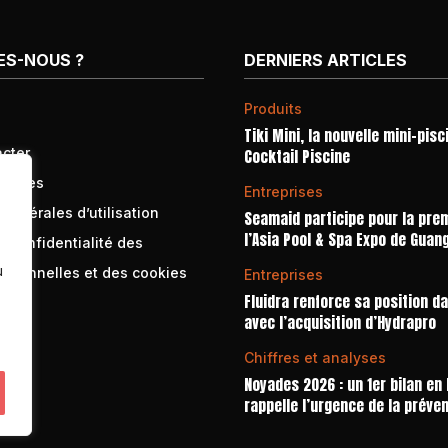
ES-NOUS ?
DERNIERS ARTICLES
Produits
Tiki Mini, la nouvelle mini-pisc
cter
Cocktail Piscine
égales
Entreprises
générales d’utilisation
Seamaid participe pour la prem
l’Asia Pool & Spa Expo de Guan
e confidentialité des
u
rsonnelles et des cookies
Entreprises
Fluidra renforce sa position d
avec l’acquisition d’Hydrapro
Chiffres et analyses
Noyades 2026 : un 1er bilan en
rappelle l’urgence de la préve