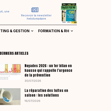
it, une
Recevoir la newsletter
hebdomadaire
TING & GESTION
FORMATION & RH
DERNIERS ARTICLES
Noyades 2026 : un 1er bilan en
hausse qui rappelle l’urgence
de la prévention
30/07/2026
La réparation des fuites en
saison : les solutions
16/07/2026