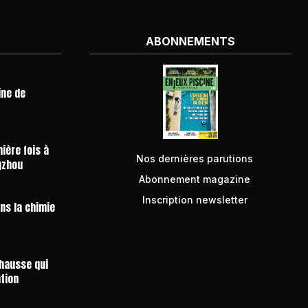
ABONNEMENTS
ine de
ière fois à
Nos dernières parutions
gzhou
Abonnement magazine
Inscription newsletter
ans la chimie
 hausse qui
ntion