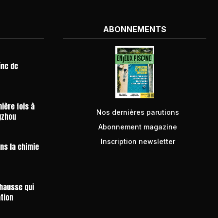
ABONNEMENTS
ine de
ière fois à
Nos dernières parutions
gzhou
Abonnement magazine
Inscription newsletter
ans la chimie
 hausse qui
ntion