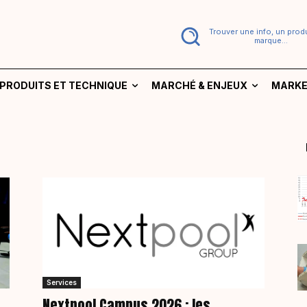
Trouver une info, un produ
marque...
PRODUITS ET TECHNIQUE
MARCHÉ & ENJEUX
MARKE
Services
Nextpool Campus 2026 : les