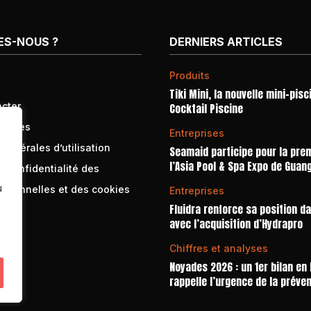
ES-NOUS ?
DERNIERS ARTICLES
Produits
Tiki Mini, la nouvelle mini-pisc
cter
Cocktail Piscine
égales
Entreprises
générales d’utilisation
Seamaid participe pour la prem
l’Asia Pool & Spa Expo de Guan
e confidentialité des
u
rsonnelles et des cookies
Entreprises
Fluidra renforce sa position d
avec l’acquisition d’Hydrapro
Chiffres et analyses
Noyades 2026 : un 1er bilan en
rappelle l’urgence de la préve