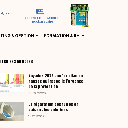
it, une
Recevoir la newsletter
hebdomadaire
TING & GESTION
FORMATION & RH
DERNIERS ARTICLES
Noyades 2026 : un 1er bilan en
hausse qui rappelle l’urgence
de la prévention
30/07/2026
La réparation des fuites en
saison : les solutions
16/07/2026