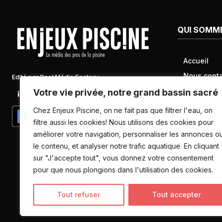
QUI SOMM
Accueil
Nous conta
Edité par Pool Média Factory
Mentions l
Votre vie privée, notre grand bassin sacré
Linkedin
Newsletter
Conditions 
Chez Enjeux Piscine, on ne fait pas que filtrer l'eau, on
Politique d
filtre aussi les cookies! Nous utilisons des cookies pour
améliorer votre navigation, personnaliser les annonces o
données pe
le contenu, et analyser notre trafic aquatique. En cliquant
sur "J'accepte tout", vous donnez votre consentement
pour que nous plongions dans l'utilisation des cookies.
Tout refuser
Tout accepter