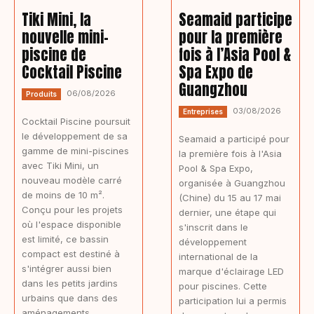
Tiki Mini, la
Seamaid participe
nouvelle mini-
pour la première
piscine de
fois à l’Asia Pool &
Cocktail Piscine
Spa Expo de
Guangzhou
06/08/2026
Produits
03/08/2026
Entreprises
Cocktail Piscine poursuit
le développement de sa
Seamaid a participé pour
gamme de mini-piscines
la première fois à l'Asia
avec Tiki Mini, un
Pool & Spa Expo,
nouveau modèle carré
organisée à Guangzhou
de moins de 10 m².
(Chine) du 15 au 17 mai
Conçu pour les projets
dernier, une étape qui
où l'espace disponible
s'inscrit dans le
est limité, ce bassin
développement
compact est destiné à
international de la
s'intégrer aussi bien
marque d'éclairage LED
dans les petits jardins
pour piscines. Cette
urbains que dans des
participation lui a permis
aménagements...