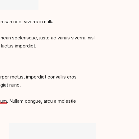
msan nec, viverra in nulla.
enean scelerisque, justo ac varius viverra, nisl
 luctus imperdiet.
orper metus, imperdiet convallis eros
giat nunc.
tium
. Nullam congue, arcu a molestie