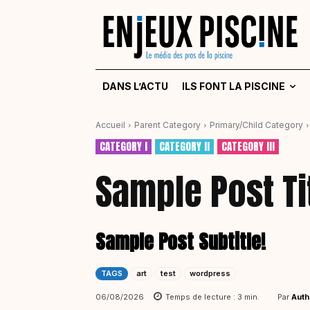
DANS L’ACTU
ILS FONT LA PISCINE
Accueil
Parent Category
Primary/Child Category
CATEGORY I
CATEGORY II
CATEGORY III
Sample Post Tit
Sample Post Subtitle!
TAGS
art
test
wordpress
Par
Auth
06/08/2026
Temps de lecture :
3
min.