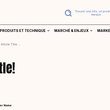
Trouver une info, un produ
marque...
PRODUITS ET TECHNIQUE
MARCHÉ & ENJEUX
MARKE
Article Title ...
le!
or Name