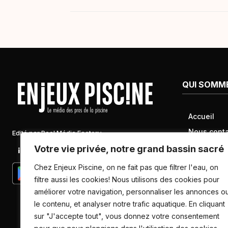
QUI SOMM
Accueil
Nous conta
Edité par Pool Média Factory
Mentions l
Votre vie privée, notre grand bassin sacré
Linkedin
Newsletter
Conditions 
Chez Enjeux Piscine, on ne fait pas que filtrer l'eau, on
Politique d
filtre aussi les cookies! Nous utilisons des cookies pour
améliorer votre navigation, personnaliser les annonces o
données pe
le contenu, et analyser notre trafic aquatique. En cliquant
sur "J'accepte tout", vous donnez votre consentement