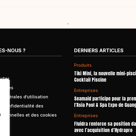
-
ES-NOUS ?
DERNIERS ARTICLES
Produits
Tiki Mini, la nouvelle mini-pisc
cter
Cocktail Piscine
égales
Entreprises
générales d’utilisation
Seamaid participe pour la prem
l’Asia Pool & Spa Expo de Guan
e confidentialité des
u
rsonnelles et des cookies
Entreprises
Fluidra renforce sa position d
avec l’acquisition d’Hydrapro