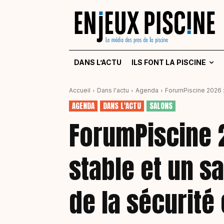
DANS L’ACTU
ILS FONT LA PISCINE
Accueil
Dans l'actu
Agenda
ForumPiscine 2026 : 
AGENDA
DANS L'ACTU
SALONS
ForumPiscine 2
stable et un s
de la sécurité 