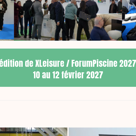
édition de XLeisure / ForumPiscine 2027
10 au 12 février 2027