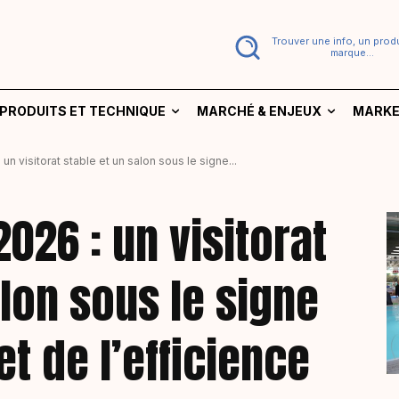
Trouver une info, un produ
marque...
PRODUITS ET TECHNIQUE
MARCHÉ & ENJEUX
MARKE
un visitorat stable et un salon sous le signe...
026 : un visitorat
alon sous le signe
et de l’efficience