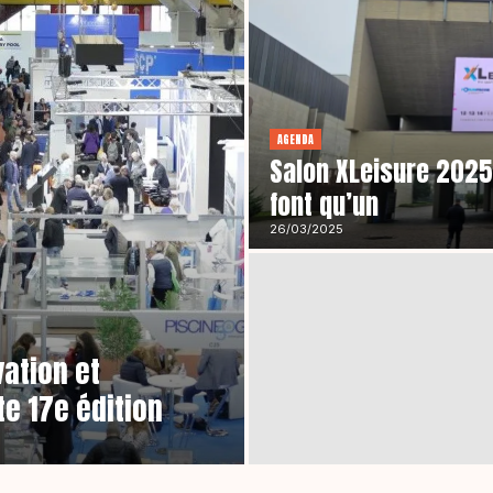
AGENDA
Salon XLeisure 2025,
font qu’un
26/03/2025
ation et
te 17e édition