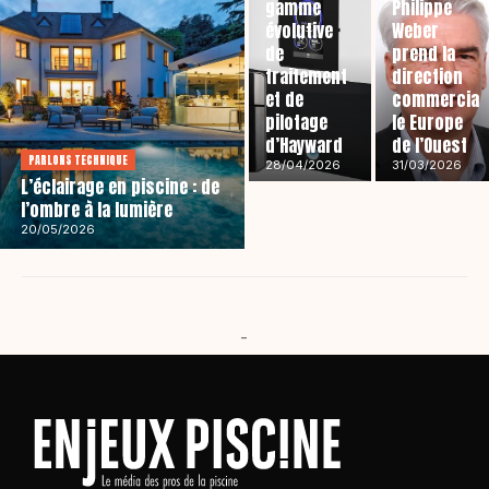
gamme
Philippe
évolutive
Weber
de
prend la
traitement
direction
et de
commercia
pilotage
le Europe
d’Hayward
de l’Ouest
PARLONS TECHNIQUE
28/04/2026
31/03/2026
L’éclairage en piscine : de
l’ombre à la lumière
20/05/2026
-