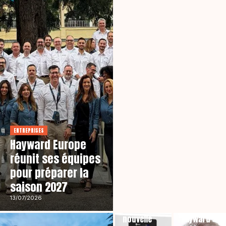
ENTREPRISES
Hayward Europe
réunit ses équipes
pour préparer la
saison 2027
PRODUITS
AquaRite
13/07/2026
CARNET
NEO, la
nouvelle
Hayward :