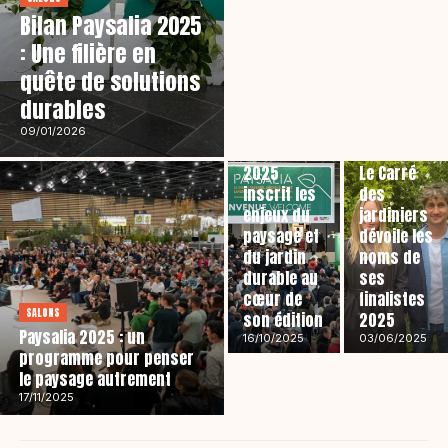
Bilan Paysalia 2025
: Une filière en
quête de solutions
durables
AGENDA
09/01/2026
SALONS
Paysalia
2025
Le Carré
inscrit les
des
enjeux du
jardiniers
paysage et
dévoile les
du jardin
noms de
durable au
ses
cœur de
finalistes
SALONS
son édition
2025
Paysalia 2025 : un
16/10/2025
03/06/2025
programme pour penser
le paysage autrement
17/11/2025