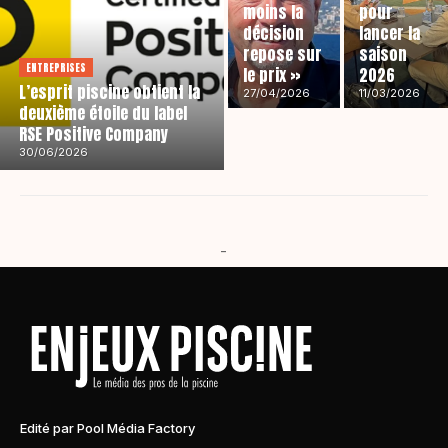
moins la
pour
décision
lancer la
repose sur
saison
ENTREPRISES
le prix »
2026
L’esprit piscine obtient la
27/04/2026
11/03/2026
deuxième étoile du label
RSE Positive Company
30/06/2026
-
Edité par Pool Média Factory