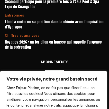
Seamaid participe pour la première fois à l’Asia Pool & Spa
Expo de Guangzhou
Entreprises
Fluidra renforce sa position dans la chimie avec l’acquisition
d’Hydrapro
Chiffres et analyses
Noyades 2026 : un 1er bilan en hausse qui rappelle l’urgence
de la prévention
ABONNEMENTS
Votre vie privée, notre grand bassin sacré
Chez Enjeux Piscine, on ne fait pas que filtrer l'eau, on
filtre aussi les cookies! Nous utilisons des cookies pour
améliorer votre navigation, personnaliser les annonces ou
Nos dernières parutions
le contenu, et analyser notre trafic aquatique. En cliquant