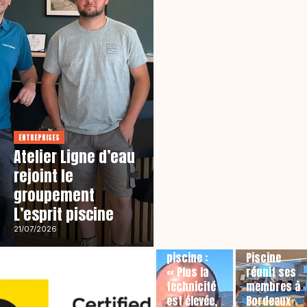
ENTREPRISES
Atelier Ligne d’eau
rejoint le
groupement
L’esprit piscine
RÉSEAUX
AGENDA
21/07/2026
L’esprit
L’Esprit
piscine :
Piscine
« Plus la
réunit ses
technicité
membres à
est élevée,
Bordeaux