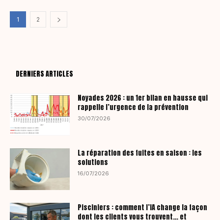
1
2
DERNIERS ARTICLES
Noyades 2026 : un 1er bilan en hausse qui
rappelle l’urgence de la prévention
30/07/2026
La réparation des fuites en saison : les
solutions
16/07/2026
Pisciniers : comment l’IA change la façon
dont les clients vous trouvent… et