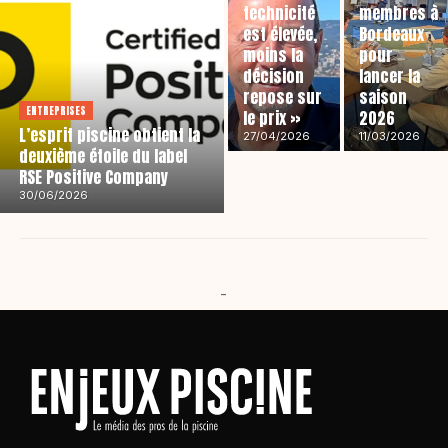
technicité
membres à
est élevée,
Bordeaux
moins la
pour
décision
lancer la
repose sur
saison
ENTREPRISES
le prix »
2026
L’esprit piscine obtient la
27/04/2026
11/03/2026
deuxième étoile du label
RSE Positive Company
30/06/2026
-