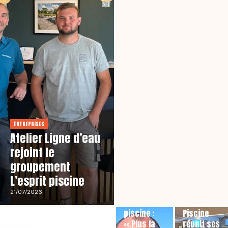
ENTREPRISES
Atelier Ligne d’eau
rejoint le
groupement
L’esprit piscine
RÉSEAUX
AGENDA
21/07/2026
L’esprit
L’Esprit
piscine :
Piscine
« Plus la
réunit ses