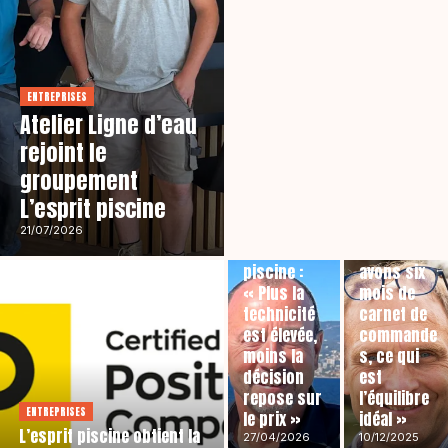
ENTREPRISES
Atelier Ligne d’eau
EN RÉGION
rejoint le
Boucher
groupement
Piscines &
L’esprit piscine
Paysages :
RÉSEAUX
« Aujourd’
21/07/2026
L’esprit
hui, nous
piscine :
avons six
« Plus la
mois de
technicité
carnet de
est élevée,
commande
moins la
s, ce qui
décision
est
repose sur
l’équilibre
ENTREPRISES
le prix »
idéal »
L’esprit piscine obtient la
27/04/2026
10/12/2025