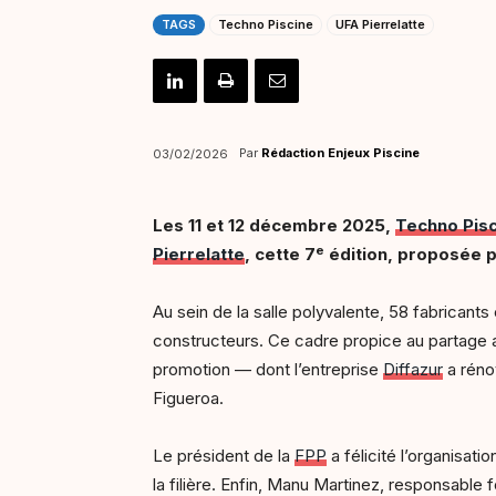
TAGS
Techno Piscine
UFA Pierrelatte
Par
Rédaction Enjeux Piscine
03/02/2026
Les 11 et 12 décembre 2025,
Techno Pis
e
Pierrelatte
, cette 7
édition, proposée po
Au sein de la salle polyvalente, 58 fabricant
constructeurs. Ce cadre propice au partage a 
promotion — dont l’entreprise
Diffazur
a réno
Figueroa.
Le président de la
FPP
a félicité l’organisat
la filière. Enfin, Manu Martinez, responsable f