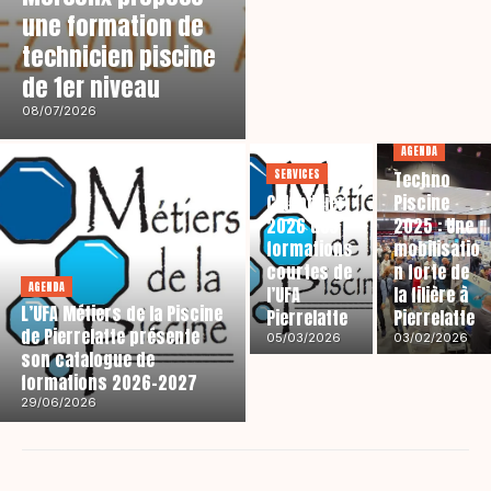
une formation de
technicien piscine
de 1er niveau
08/07/2026
AGENDA
SERVICES
Techno
Calendrier
Piscine
2026 des
2025 : Une
formations
mobilisatio
courtes de
n forte de
AGENDA
l’UFA
la filière à
L’UFA Métiers de la Piscine
Pierrelatte
Pierrelatte
de Pierrelatte présente
05/03/2026
03/02/2026
son catalogue de
formations 2026-2027
29/06/2026