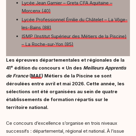
Lycée Jean Garnier – Greta CFA Aquitaine –
Morcenx (40)
Lycée Professionnel Émilie du Châtelet – La Vôge-
les-Bains (88)
ISMP (Institut Supérieur des Métiers de la Piscine)
– La Roche-sur-Yon (85)
Les épreuves départementales et régionales de la
e
41
édition du concours « Un des
Meilleurs Apprentis
de France
(
MAF
) Métiers de la Piscine se sont
déroulées entre avril et mai 2026. Cette année, les
sélections ont été organisées au sein de quatre
établissements de formation répartis sur le
territoire national.
Ce concours d’excellence s’organise en trois niveaux
successifs : départemental, régional et national. À l’issue