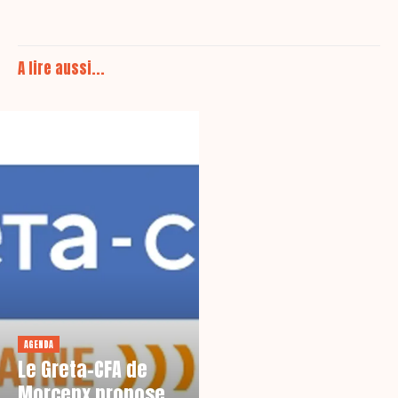
A lire aussi...
AGENDA
Le Greta-CFA de
Morcenx propose