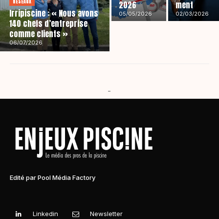
RÉSEAUX
2026
ment
Irripiscine : « Nous avons
05/05/2026
02/03/2026
140 chefs d’entreprise
comme clients »
06/07/2026
-
Edité par Pool Média Factory
Linkedin
Newsletter