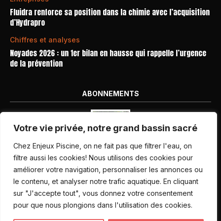
Fluidra renforce sa position dans la chimie avec l’acquisition
d’Hydrapro
Chiffres et analyses
Noyades 2026 : un 1er bilan en hausse qui rappelle l’urgence
de la prévention
ABONNEMENTS
Votre vie privée, notre grand bassin sacré
Chez Enjeux Piscine, on ne fait pas que filtrer l'eau, on
filtre aussi les cookies! Nous utilisons des cookies pour
améliorer votre navigation, personnaliser les annonces ou
Nos dernières parutions
le contenu, et analyser notre trafic aquatique. En cliquant
Abonnement magazine
sur "J'accepte tout", vous donnez votre consentement
pour que nous plongions dans l'utilisation des cookies.
Inscription newsletter