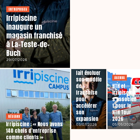
ENTREPRISES
Irripiscine
inaugure un
magasin franchisé
à La-Teste-de-
Buch
CARNET
29/07/2026
Irripiscine
fait évoluer
AGENDA
son modèle
de
HTH et
franchise
Irripiscine
pour
s’associen
accélérer
t pour le
son
HTH Tour
RÉSEAUX
expansion
2026
Irripiscine : « Nous avons
03/07/2026
05/05/2026
140 chefs d’entreprise
comme clients »