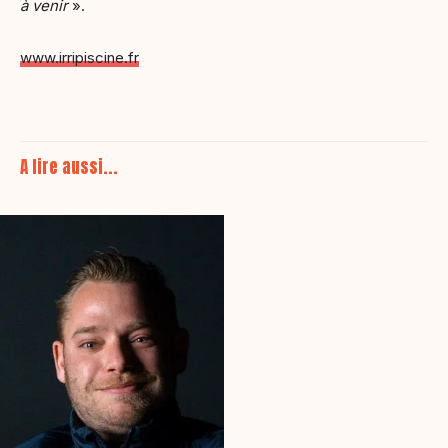
à venir
».
www.irripiscine.fr
A lire aussi...