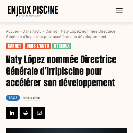
Accueil
Dans l'actu
Carnet
Naty López nommée Directrice
Générale d'Irripiscine pour accélérer son développement
CARNET
DANS L'ACTU
RÉSEAUX
Naty López nommée Directrice
Générale d’Irripiscine pour
accélérer son développement
TAGS
Irripiscine