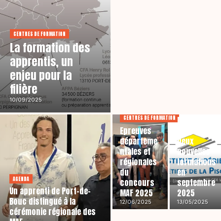
CENTRES DE FORMATION
La formation des
apprentis, un
enjeu pour la
filière
10/09/2025
CENTRES DE FORM
CENTRES DE FORMATION
L’ISMP
Epreuves
propose
départeme
deux
ntales et
nouvelles
régionales
formations
du
en
AGENDA
concours
septembre
Un apprenti de Port-de-
MAF 2025
2025
Bouc distingué à la
12/06/2025
13/05/2025
cérémonie régionale des