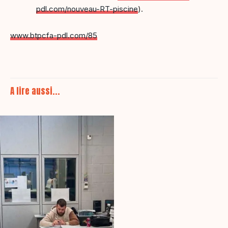
pdl.com/nouveau-RT-piscine
).
www.btpcfa-pdl.com/85
A lire aussi...