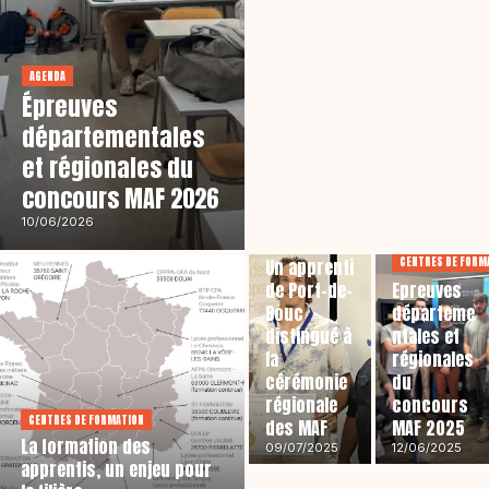
AGENDA
Épreuves
départementales
et régionales du
concours MAF 2026
10/06/2026
AGENDA
CENTRES DE FORM
Un apprenti
de Port-de-
Epreuves
Bouc
départeme
distingué à
ntales et
la
régionales
cérémonie
du
régionale
concours
CENTRES DE FORMATION
des MAF
MAF 2025
La formation des
09/07/2025
12/06/2025
apprentis, un enjeu pour