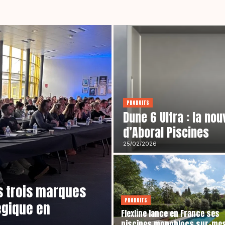
PRODUITS
Dune 6 Ultra : la no
d’Aboral Piscines
25/02/2026
s trois marques
PRODUITS
égique en
Flexline lance en France ses
piscines monoblocs sur-me