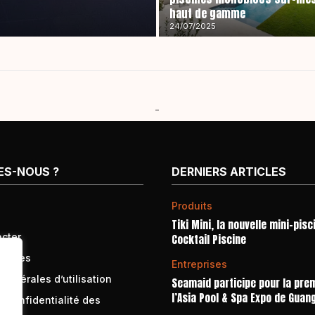
haut de gamme
24/07/2025
-
ES-NOUS ?
DERNIERS ARTICLES
Produits
Tiki Mini, la nouvelle mini-pisc
cter
Cocktail Piscine
égales
Entreprises
générales d’utilisation
Seamaid participe pour la prem
l’Asia Pool & Spa Expo de Guan
e confidentialité des