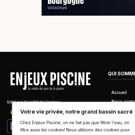
Bourgogne
12/03/2026
QUI SOMM
Accueil
Nous conta
Edité par Pool Média Factory
Mentions l
Votre vie privée, notre grand bassin sacré
Linkedin
Newsletter
Conditions 
Chez Enjeux Piscine, on ne fait pas que filtrer l'eau, on
Politique d
filtre aussi les cookies! Nous utilisons des cookies pour