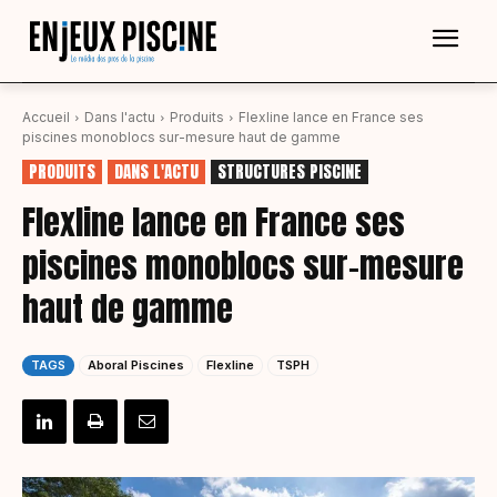
Accueil
Dans l'actu
Produits
Flexline lance en France ses
piscines monoblocs sur-mesure haut de gamme
PRODUITS
DANS L'ACTU
STRUCTURES PISCINE
Flexline lance en France ses
piscines monoblocs sur-mesure
haut de gamme
TAGS
Aboral Piscines
Flexline
TSPH