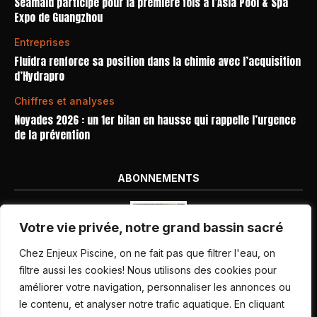
Seamaid participe pour la première fois à l’Asia Pool & Spa
Expo de Guangzhou
Entreprises
Fluidra renforce sa position dans la chimie avec l’acquisition
d’Hydrapro
Chiffres et analyses
Noyades 2026 : un 1er bilan en hausse qui rappelle l’urgence
de la prévention
ABONNEMENTS
Votre vie privée, notre grand bassin sacré
Chez Enjeux Piscine, on ne fait pas que filtrer l'eau, on
filtre aussi les cookies! Nous utilisons des cookies pour
améliorer votre navigation, personnaliser les annonces ou
Nos dernières parutions
le contenu, et analyser notre trafic aquatique. En cliquant