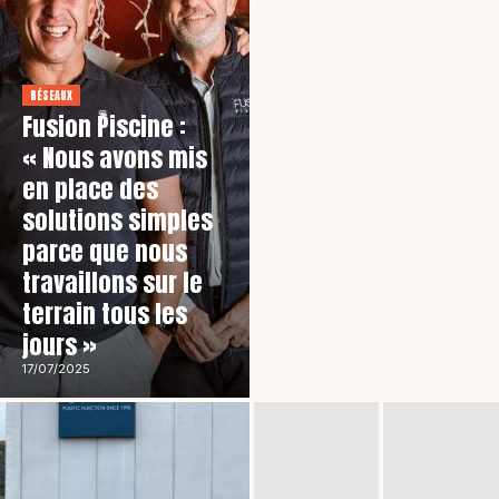
RÉSEAUX
Fusion Piscine :
« Nous avons mis
en place des
solutions simples
parce que nous
travaillons sur le
terrain tous les
jours »
17/07/2025