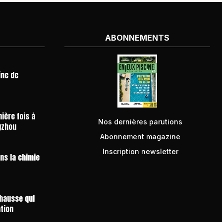
ABONNEMENTS
ine de
ière fois à
Nos dernières parutions
gzhou
Abonnement magazine
Inscription newsletter
ans la chimie
 hausse qui
ntion