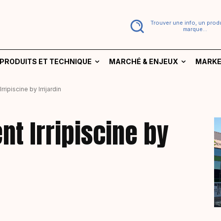
Trouver une info, un produ
marque...
PRODUITS ET TECHNIQUE
MARCHÉ & ENJEUX
MARKE
Irripiscine by Irrijardin
ent Irripiscine by