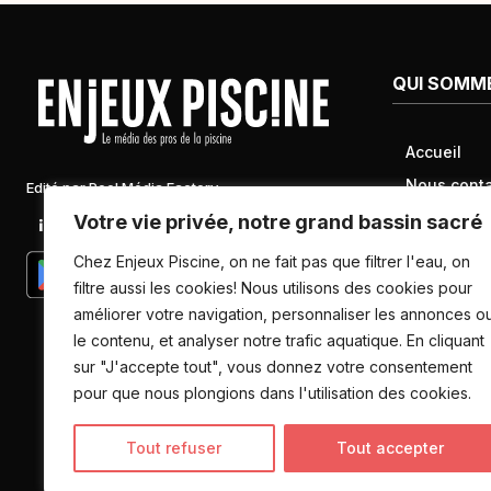
QUI SOMM
Accueil
Nous conta
Edité par Pool Média Factory
Mentions l
Votre vie privée, notre grand bassin sacré
Linkedin
Newsletter
Conditions 
Chez Enjeux Piscine, on ne fait pas que filtrer l'eau, on
Politique d
filtre aussi les cookies! Nous utilisons des cookies pour
améliorer votre navigation, personnaliser les annonces o
données pe
le contenu, et analyser notre trafic aquatique. En cliquant
sur "J'accepte tout", vous donnez votre consentement
pour que nous plongions dans l'utilisation des cookies.
Tout refuser
Tout accepter