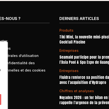
ES-NOUS ?
DERNIERS ARTICLES
Produits
Tiki Mini, la nouvelle mini-pisc
cter
Cocktail Piscine
égales
Entreprises
générales d’utilisation
Seamaid participe pour la prem
l’Asia Pool & Spa Expo de Guan
e confidentialité des
u
rsonnelles et des cookies
Entreprises
Fluidra renforce sa position d
avec l’acquisition d’Hydrapro
Chiffres et analyses
Noyades 2026 : un 1er bilan en
rappelle l’urgence de la préve