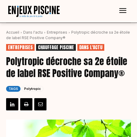
Accueil
Dans l'actu
Entreprises
Polytropic décroche sa 2e étoile
de label RSE Positive Company®
ENTREPRISES
CHAUFFAGE PISCINE
DANS L'ACTU
Polytropic décroche sa 2e étoile
de label RSE Positive Company®
TAGS
Polytropic