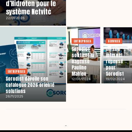
d’Hidroten pour le
système Netvitc
22/01/2026
ENTREPRISES
SERVICES
Sorodist
Un site
soutient la
internet
nageuse
repensé
Pauline
pour
ENTREPRISES
Mahieu
Sorodist
Sorodist dévoile son
12/06/2024
19/02/2024
catalogue 2026 orienté
solutions
26/11/2025
-