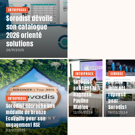
ENTREPRISES
Sorodist dévoile
son catalogue
2026 orienté
solutions
26/11/2025
ENTREPRISES
SERVICES
Sorodist
Un site
soutient la
internet
nageuse
repensé
ENTREPRISES
Pauline
pour
Sorodist décroche une
Mahieu
Sorodist
médaille de bronze
12/06/2024
19/02/2024
EcoVadis pour son
engagement RSE
03/07/2025