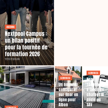
AGENDA
Nextpool Campus :
un bilan positif
pour la tournée de
formation 2026
17/07/2026
SERVICES
SERVICES
Pool
Un nouveau
Technologi
configurat
e lance un
eur liner en
chatbot IA
ligne pour
dédié au
Albon
SAV
SERVICES