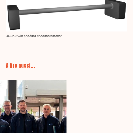
3DRolltwin schéma encombrement2
A lire aussi...