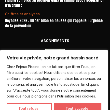
Fluidra renforce sa position dans la chimie avec l’acquisition
d’Hydrapro
Chiffres et analyses
Noyades 2026 : un 1er bilan en hausse qui rappelle l’urgence
de la prévention
ABONNEMENTS
Votre vie privée, notre grand bassin sacré
Chez Enjeux Piscine, on ne fait pas que filtrer l'eau, on
filtre aussi les cookies! Nous utilisons des cookies pour
améliorer votre navigation, personnaliser les annonces ou
Nos dernières parutions
le contenu, et analyser notre trafic aquatique. En cliquant
Abonnement magazine
sur "J'accepte tout", vous donnez votre consentement
pour que nous plongions dans l'utilisation des cookies.
Inscription newsletter
Tout refuser
Tout accepter