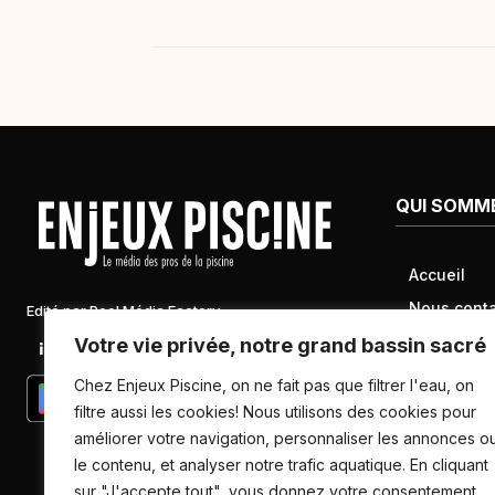
QUI SOMM
Accueil
Nous conta
Edité par Pool Média Factory
Mentions l
Votre vie privée, notre grand bassin sacré
Linkedin
Newsletter
Conditions 
Chez Enjeux Piscine, on ne fait pas que filtrer l'eau, on
Politique d
filtre aussi les cookies! Nous utilisons des cookies pour
améliorer votre navigation, personnaliser les annonces o
données pe
le contenu, et analyser notre trafic aquatique. En cliquant
sur "J'accepte tout", vous donnez votre consentement