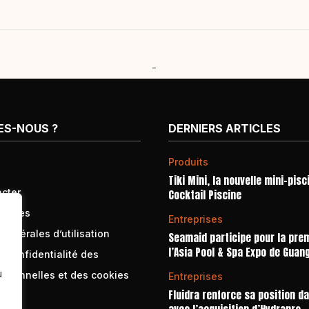
-
ES-NOUS ?
DERNIERS ARTICLES
Produits
Tiki Mini, la nouvelle mini-pisc
cter
Cocktail Piscine
égales
Entreprises
générales d’utilisation
Seamaid participe pour la prem
l’Asia Pool & Spa Expo de Guan
e confidentialité des
u
rsonnelles et des cookies
Entreprises
Fluidra renforce sa position d