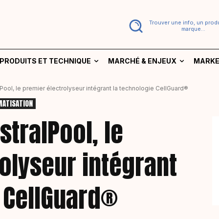
Trouver une info, un produ
marque...
PRODUITS ET TECHNIQUE
MARCHÉ & ENJEUX
MARKE
lPool, le premier électrolyseur intégrant la technologie CellGuard®
MATISATION
stralPool, le
olyseur intégrant
 CellGuard®