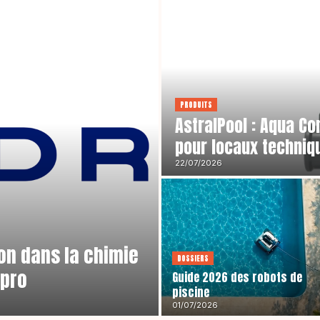
PRODUITS
AstralPool : Aqua Co
pour locaux techniq
22/07/2026
ion dans la chimie
DOSSIERS
apro
Guide 2026 des robots de
piscine
01/07/2026