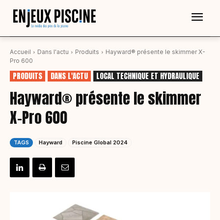
Accueil
Dans l'actu
Produits
Hayward® présente le skimmer X-
Pro 600
PRODUITS
DANS L'ACTU
LOCAL TECHNIQUE ET HYDRAULIQUE
Hayward® présente le skimmer
X-Pro 600
TAGS
Hayward
Piscine Global 2024