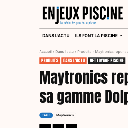
DANS L’ACTU
ILS FONT LA PISCINE
Accueil
Dans l'actu
Produits
Maytronics repense
PRODUITS
DANS L'ACTU
NETTOYAGE PISCINE
Maytronics re
sa gamme Dolp
TAGS
Maytronics