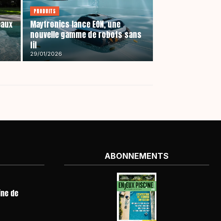
PRODUITS
eaux
Maytronics lance EON, une
nouvelle gamme de robots sans
fil
29/01/2026
ABONNEMENTS
ine de