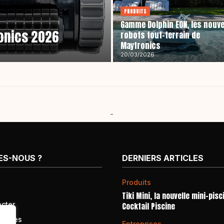
PRODUITS
Gamme Dolphin EON, les nouv
onics 2026
robots tout-terrain de
Maytronics
20/03/2026
-
ES-NOUS ?
DERNIERS ARTICLES
Produits
Tiki Mini, la nouvelle mini-pisc
cter
Cocktail Piscine
égales
Entreprises