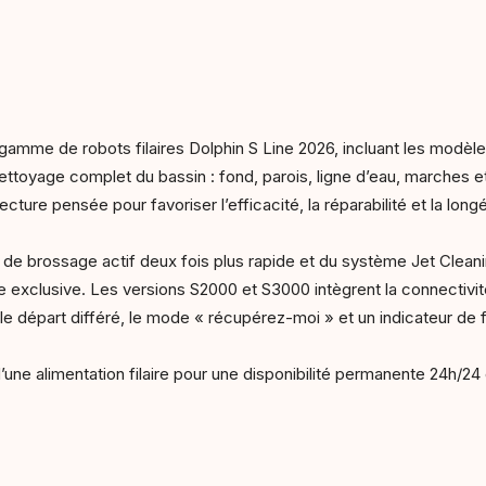
gamme de robots filaires Dolphin S Line 2026, incluant les modèl
n nettoyage complet du bassin : fond, parois, ligne d’eau, marche
ure pensée pour favoriser l’efficacité, la réparabilité et la long
 de brossage actif deux fois plus rapide et du système Jet Cle
e exclusive. Les versions S2000 et S3000 intègrent la connectivité
 départ différé, le mode « récupérez-moi » et un indicateur de fi
e alimentation filaire pour une disponibilité permanente 24h/24 e