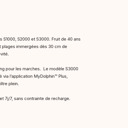
es S1000, S2000 et S3000. Fruit de 40 ans
s et plages immergées dès 30 cm de
évité.
aning pour les marches. Le modèle S3000
 via l’application MyDolphin™ Plus,
ltre plein.
t 7j/7, sans contrainte de recharge.