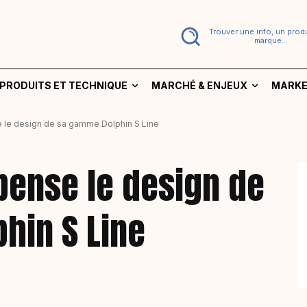
Trouver une info, un produ
marque...
PRODUITS ET TECHNIQUE
MARCHÉ & ENJEUX
MARKE
 le design de sa gamme Dolphin S Line
pense le design de
hin S Line