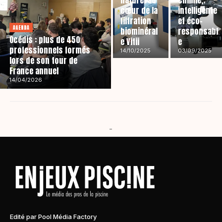
naturel au
chimie,
cœur de la
intelligente
filtration
et éco-
AGENDA
biominéral
responsabl
Océdis : plus de 450
e Vitii
e
professionnels formés
14/10/2025
03/09/2025
lors de son tour de
France annuel
14/04/2026
-
Edité par Pool Média Factory