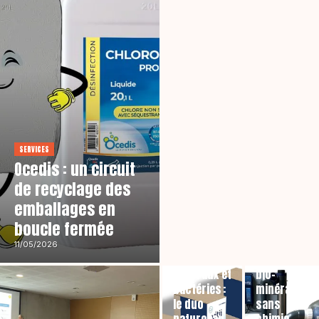
SERVICES
Ocedis : un circuit
de recyclage des
emballages en
boucle fermée
PRODUITS
Vitii, une
11/05/2026
PRODUITS
filtration
Minéraux et
bio-
bactéries :
minérale
le duo
sans