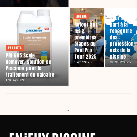
AGENDA
Le Pool Pro
AGENDA
Tour 2025
Retour sur
part à la
les 8
rencontre
premières
des
étapes du
profession
PRODUITS
Pool Pro
nels de la
PM-685 Scale
Tour 2025
piscine
Remover, solution de
18/11/2025
08/09/2025
Piscimar pour le
traitement du calcaire
17/04/2026
-