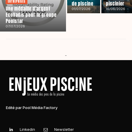
ENTREPRISES
de piscine
piscinier
Une médaille d’argent
01/07/2026
16/06/2026
EcoVadis pour le groupe
Poolstar
07/07/2026
-
Edité par Pool Média Factory
Linkedin
Newsletter