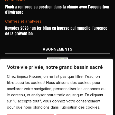
Fluidra renforce sa position dans la chimie avec l’acquisition
d’Hydrapro
Chiffres et analyses
Noyades 2026 : un 1er bilan en hausse qui rappelle l’urgence
de la prévention
ABONNEMENTS
Votre vie privée, notre grand bassin sacré
Chez Enjeux Piscine, on ne fait pas que filtrer l'eau, on
filtre aussi les cookies! Nous utilisons des cookies pour
améliorer votre navigation, personnaliser les annonces ou
Nos dernières parutions
le contenu, et analyser notre trafic aquatique. En cliquant
Abonnement magazine
sur "J'accepte tout", vous donnez votre consentement
pour que nous plongions dans l'utilisation des cookies.
Inscription newsletter