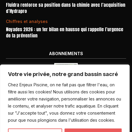
Fluidra renforce sa position dans la chimie avec l’acquisition
d’Hydrapro
Chiffres et analyses
Noyades 2026 : un 1er bilan en hausse qui rappelle l’urgence
de la prévention
ABONNEMENTS
Votre vie privée, notre grand bassin sacré
Chez Enjeux Piscine, on ne fait pas que filtrer l'eau, on
filtre aussi les cookies! Nous utilisons des cookies pour
améliorer votre navigation, personnaliser les annonces ou
Nos dernières parutions
le contenu, et analyser notre trafic aquatique. En cliquant
Abonnement magazine
sur "J'accepte tout", vous donnez votre consentement
pour que nous plongions dans l'utilisation des cookies.
Inscription newsletter