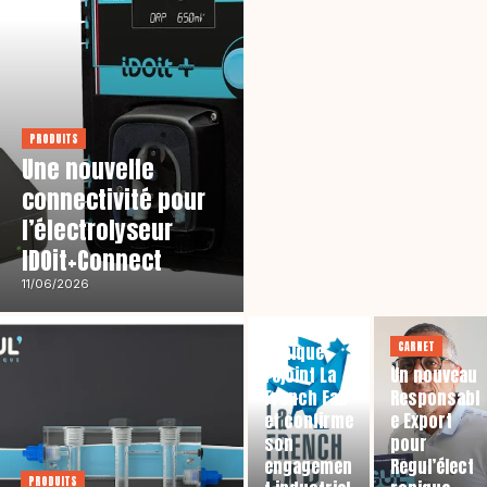
PRODUITS
Une nouvelle
connectivité pour
l’électrolyseur
IDOit+Connect
11/06/2026
ENTREPRISES
REGUL’Élect
CARNET
ronique
rejoint La
Un nouveau
French Fab
Responsabl
et confirme
e Export
son
pour
engagemen
Regul’élect
PRODUITS