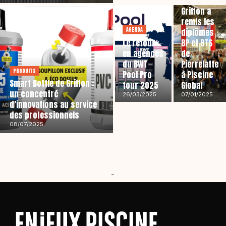
Griffon a
remis les
AGENDA
diplômes
Le retour
BP et BTS
en agences
de
du BWT
Pierrelatte
PRODUITS
Pool Pro
à Piscine
Smart Bottle de Griffon :
tour 2025
Global
un concentré
26/03/2025
07/01/2025
d’innovations au service
des professionnels
08/07/2025
-