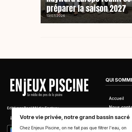
préparer la saison 2027
13/07/2026
QUI SOMM
Accueil
Nous conta
Edité par Pool Média Factory
Mentions l
Votre vie privée, notre grand bassin sacré
Linkedin
Newsletter
Conditions 
Chez Enjeux Piscine, on ne fait pas que filtrer l'eau, on