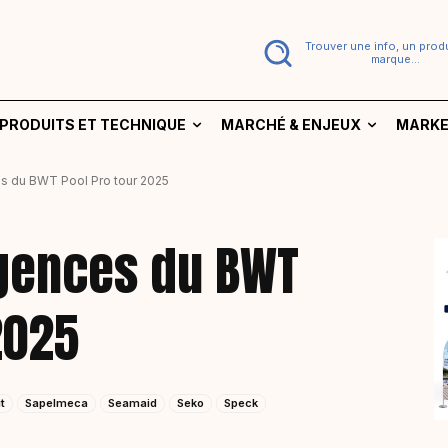
Trouver une info, un produ
marque...
PRODUITS ET TECHNIQUE
MARCHÉ & ENJEUX
MARKE
es du BWT Pool Pro tour 2025
agences du BWT
2025
t
Sapelmeca
Seamaid
Seko
Speck