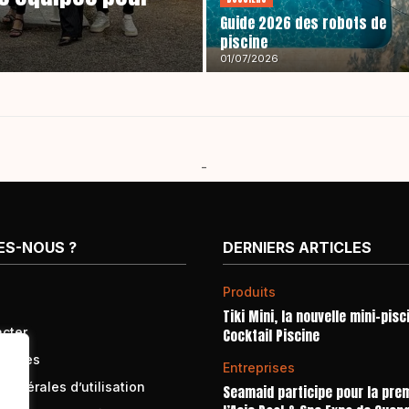
Guide 2026 des robots de
piscine
01/07/2026
-
ES-NOUS ?
DERNIERS ARTICLES
Produits
Tiki Mini, la nouvelle mini-pisc
cter
Cocktail Piscine
égales
Entreprises
générales d’utilisation
Seamaid participe pour la prem