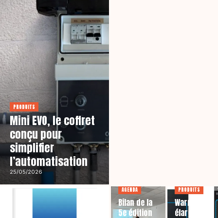
PRODUITS
Mini EVO, le coffret
conçu pour
simplifier
l’automatisation
25/05/2026
AGENDA
PRODUITS
Bilan de la
Warmpac
5e édition
élargit sa