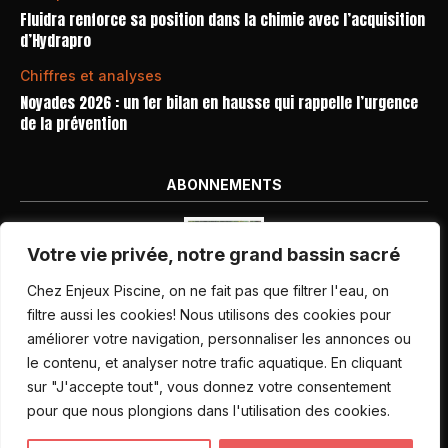
Fluidra renforce sa position dans la chimie avec l’acquisition
d’Hydrapro
Chiffres et analyses
Noyades 2026 : un 1er bilan en hausse qui rappelle l’urgence
de la prévention
ABONNEMENTS
Votre vie privée, notre grand bassin sacré
Chez Enjeux Piscine, on ne fait pas que filtrer l'eau, on
filtre aussi les cookies! Nous utilisons des cookies pour
améliorer votre navigation, personnaliser les annonces ou
Nos dernières parutions
le contenu, et analyser notre trafic aquatique. En cliquant
Abonnement magazine
sur "J'accepte tout", vous donnez votre consentement
pour que nous plongions dans l'utilisation des cookies.
Inscription newsletter