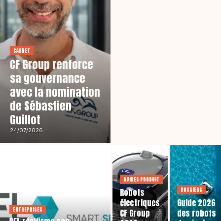
CARNET
CF Group renforce
sa gouvernance
avec la nomination
de Sébastien
Guillot
24/07/2026
GUIDES PRODUIT
DOSSIERS
Robots
électriques
Guide 2026
ENTREPRISES
CF Group
des robots