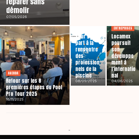
réparer sans
démolir
07/05/2026
AGENDA
ENTREPRISES
Le Pool Pro
Tour 2025
Locamex
part à la
poursuit
rencontre
son
des
développe
profession
ment à
nels de la
l’internatio
AGENDA
piscine
nal
Retour sur les 8
08/09/2025
04/06/2025
premières étapes du Pool
Pro Tour 2025
18/11/2025
-