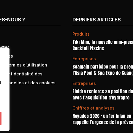
ES-NOUS ?
DERNIERS ARTICLES
Produits
Tiki Mini, la nouvelle mini-pisc
cter
Cocktail Piscine
égales
Entreprises
générales d’utilisation
Seamaid participe pour la prem
l’Asia Pool & Spa Expo de Guan
e confidentialité des
u
rsonnelles et des cookies
Entreprises
Fluidra renforce sa position d
avec l’acquisition d’Hydrapro
Chiffres et analyses
Noyades 2026 : un 1er bilan en
rappelle l’urgence de la préve