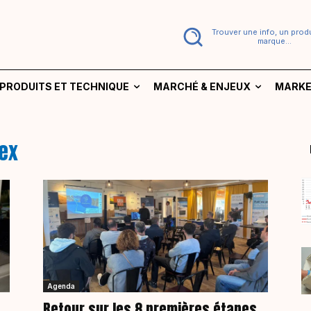
Trouver une info, un produ
marque...
PRODUITS ET TECHNIQUE
MARCHÉ & ENJEUX
MARKE
ex
Agenda
Retour sur les 8 premières étapes