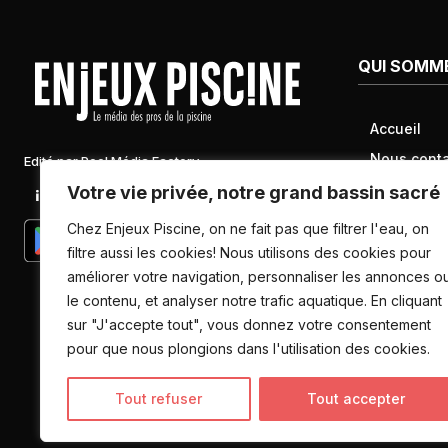
QUI SOMM
Accueil
Nous conta
Edité par Pool Média Factory
Mentions l
Votre vie privée, notre grand bassin sacré
Linkedin
Newsletter
Conditions 
Chez Enjeux Piscine, on ne fait pas que filtrer l'eau, on
Politique d
filtre aussi les cookies! Nous utilisons des cookies pour
améliorer votre navigation, personnaliser les annonces o
données pe
le contenu, et analyser notre trafic aquatique. En cliquant
sur "J'accepte tout", vous donnez votre consentement
pour que nous plongions dans l'utilisation des cookies.
Tout refuser
Tout accepter