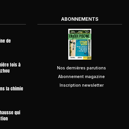
ABONNEMENTS
ine de
ière fois à
Nos dernières parutions
gzhou
Abonnement magazine
Inscription newsletter
ans la chimie
 hausse qui
ntion