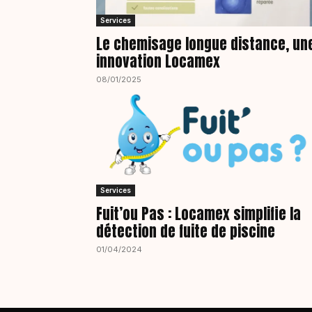
Services
Le chemisage longue distance, un
innovation Locamex
08/01/2025
Services
Fuit’ou Pas : Locamex simplifie la
détection de fuite de piscine
01/04/2024