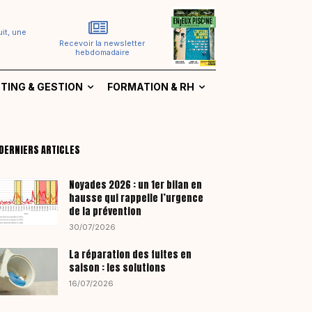
it, une
Recevoir la newsletter
hebdomadaire
TING & GESTION
FORMATION & RH
DERNIERS ARTICLES
Noyades 2026 : un 1er bilan en
hausse qui rappelle l’urgence
de la prévention
30/07/2026
La réparation des fuites en
saison : les solutions
16/07/2026