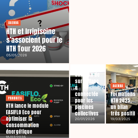
AGENDA
HTH et Irripiscine
s’associent pour le
HTH Tour 2026
PRODUITS
HTH
05/05/2026
CYCL’EAU
Link, la
solution de
surveillanc
AGENDA
e
connectée
Formations
PRODUITS
pour les
HTH 2025,
HTH lance le module
piscines
un bilan
EASIFLO Eco pour
collectives
très positif
optimiser la
20/01/2026
19/03/2025
consommation
énergétique
18/02/2026