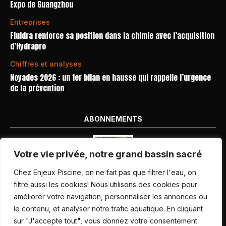
Expo de Guangzhou
Entreprises
Fluidra renforce sa position dans la chimie avec l’acquisition
d’Hydrapro
Chiffres et analyses
Noyades 2026 : un 1er bilan en hausse qui rappelle l’urgence
de la prévention
ABONNEMENTS
Votre vie privée, notre grand bassin sacré
Chez Enjeux Piscine, on ne fait pas que filtrer l'eau, on
filtre aussi les cookies! Nous utilisons des cookies pour
améliorer votre navigation, personnaliser les annonces ou
Nos dernières parutions
le contenu, et analyser notre trafic aquatique. En cliquant
Abonnement magazine
sur "J'accepte tout", vous donnez votre consentement