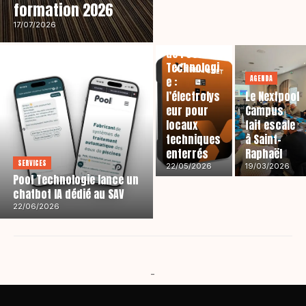
formation 2026
PRODUITS
17/07/2026
XTREM SALT
de Pool
Technologi
AGENDA
e :
l’électrolys
Le Nextpool
eur pour
Campus
locaux
fait escale
techniques
à Saint-
enterrés
Raphaël
SERVICES
22/05/2026
19/03/2026
Pool Technologie lance un
chatbot IA dédié au SAV
22/06/2026
-