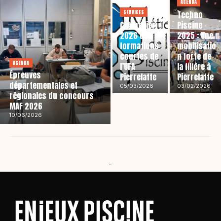
AGENDA
SERVICES
Techno
Calendrier
Piscine
2026 des
2025 : Une
formations
mobilisatio
courtes de
n forte de
AGENDA
l’UFA
la filière à
Épreuves
Pierrelatte
Pierrelatte
départementales et
05/03/2026
03/02/2026
régionales du concours
MAF 2026
10/06/2026
-