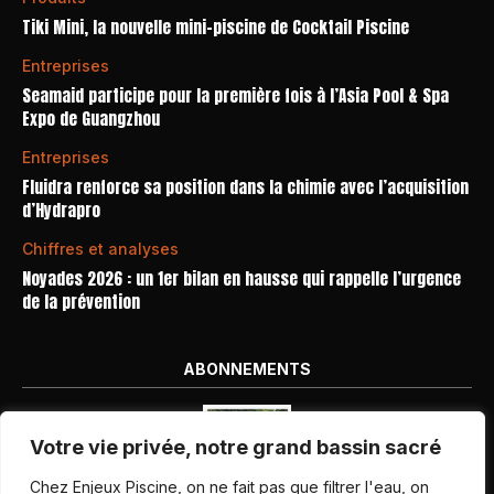
Tiki Mini, la nouvelle mini-piscine de Cocktail Piscine
Entreprises
Seamaid participe pour la première fois à l’Asia Pool & Spa
Expo de Guangzhou
Entreprises
Fluidra renforce sa position dans la chimie avec l’acquisition
d’Hydrapro
Chiffres et analyses
Noyades 2026 : un 1er bilan en hausse qui rappelle l’urgence
de la prévention
ABONNEMENTS
Votre vie privée, notre grand bassin sacré
Chez Enjeux Piscine, on ne fait pas que filtrer l'eau, on