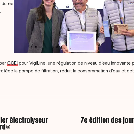
e durée
s
 par
CCEI
pour VigiLine, une régulation de niveau d’eau innovante 
protège la pompe de filtration, réduit la consommation d’eau et dét
mier électrolyseur
7e édition des jour
ard®