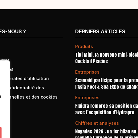
ES-NOUS ?
DERNIERS ARTICLES
Produits
Tiki Mini, la nouvelle mini-pisc
cter
Cocktail Piscine
égales
Entreprises
générales d’utilisation
Seamaid participe pour la prem
l’Asia Pool & Spa Expo de Guan
e confidentialité des
u
rsonnelles et des cookies
Entreprises
Fluidra renforce sa position d
avec l’acquisition d’Hydrapro
Chiffres et analyses
Noyades 2026 : un 1er bilan en
rappelle l’urgence de la préve