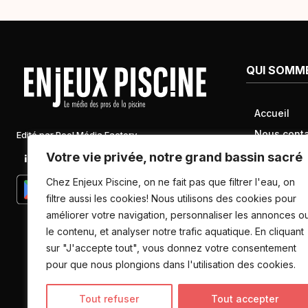
QUI SOMM
Accueil
Nous conta
Edité par Pool Média Factory
Mentions l
Votre vie privée, notre grand bassin sacré
Linkedin
Newsletter
Conditions 
Chez Enjeux Piscine, on ne fait pas que filtrer l'eau, on
Politique d
filtre aussi les cookies! Nous utilisons des cookies pour
améliorer votre navigation, personnaliser les annonces o
données pe
le contenu, et analyser notre trafic aquatique. En cliquant
sur "J'accepte tout", vous donnez votre consentement
pour que nous plongions dans l'utilisation des cookies.
Tout refuser
Tout accepter