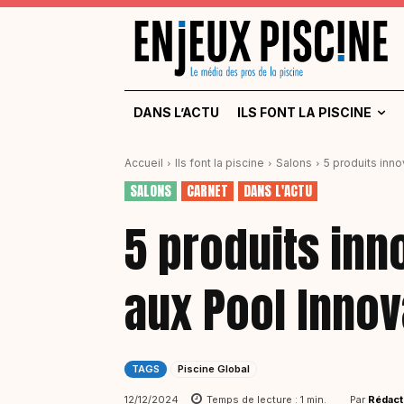
DANS L’ACTU
ILS FONT LA PISCINE
Accueil
Ils font la piscine
Salons
5 produits inn
SALONS
CARNET
DANS L'ACTU
5 produits in
aux Pool Inno
TAGS
Piscine Global
Par
Rédact
12/12/2024
Temps de lecture :
1
min.