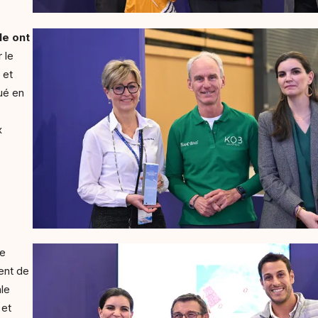
le
ont
 le
 et
ué en
x
le
ent de
ale
 et