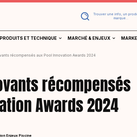
Trouver une info, un produ
marque...
PRODUITS ET TECHNIQUE
MARCHÉ & ENJEUX
MARKE
ovants récompensés aux Pool Innovation Awards 2024
novants récompensés
vation Awards 2024
ion Enjeux Piscine