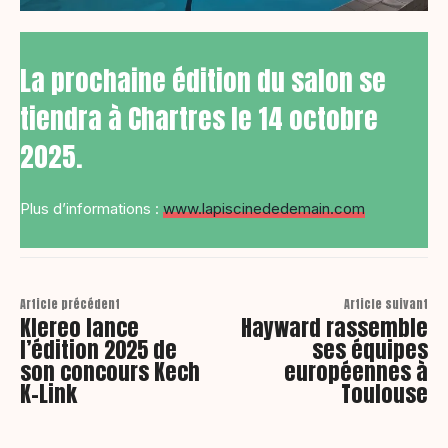
La prochaine édition du salon se
tiendra à Chartres le 14 octobre
2025.
Plus d’informations :
www.l
apiscinededemain.com
Article précédent
Article suivant
Klereo lance
Hayward rassemble
l’édition 2025 de
ses équipes
son concours Kech
européennes à
K-Link
Toulouse