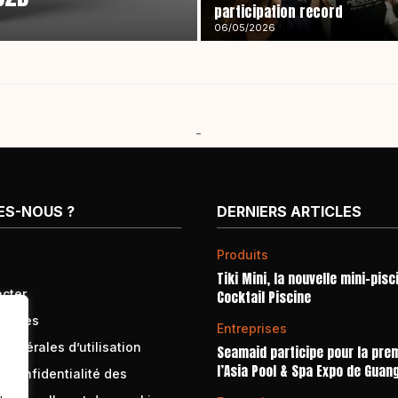
participation record
06/05/2026
-
ES-NOUS ?
DERNIERS ARTICLES
Produits
Tiki Mini, la nouvelle mini-pisc
cter
Cocktail Piscine
égales
Entreprises
générales d’utilisation
Seamaid participe pour la prem
l’Asia Pool & Spa Expo de Guan
e confidentialité des