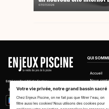
07/07/2026
QUI SOMM
Accueil
Nous conta
Edité par Pool Média Factory
Mentions l
Votre vie privée, notre grand bassin sacré
Linkedin
Newsletter
Conditions 
Chez Enjeux Piscine, on ne fait pas que filtrer l'eau, on
Politique d
filtre aussi les cookies! Nous utilisons des cookies pour