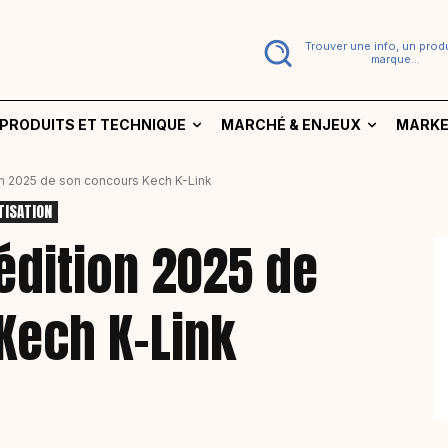
Trouver une info, un produ
marque...
PRODUITS ET TECHNIQUE
MARCHÉ & ENJEUX
MARKE
ion 2025 de son concours Kech K-Link
TISATION
’édition 2025 de
Kech K-Link