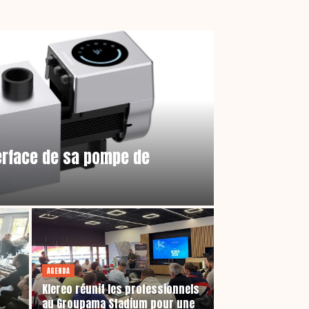
terface de sa pompe de
AGENDA
Klereo réunit les professionnels
au Groupama Stadium pour une