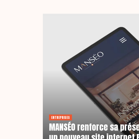
ENTREPRISES
MANSÉO renforce sa prése
un nouveau site internet 