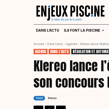
DANS L’ACTU
ILS FONT LA PISCINE
Accueil
Dans l'actu
Agenda
Klereo lance l’édit
AGENDA
DANS L'ACTU
RÉGULATION ET AUTOMA
Klereo lance l
son concours 
TAGS
Klereo