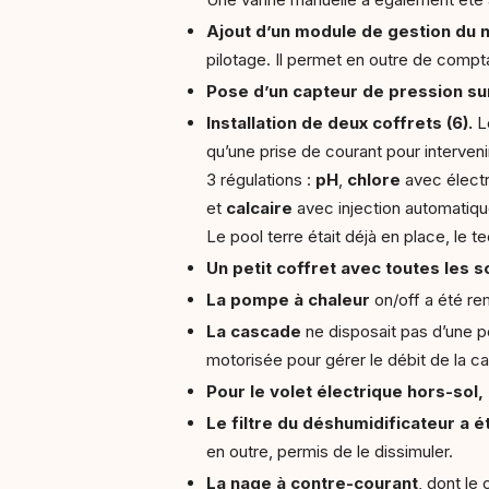
Ajout d’un module de gestion du n
pilotage. Il permet en outre de compta
Pose d’un capteur de pression sur 
Installation de deux coffrets (6).
Le
qu’une prise de courant pour interveni
3 régulations :
pH
,
chlore
avec électr
et
calcaire
avec injection automatiqu
Le pool terre était déjà en place, le t
Un petit coffret avec toutes les s
La pompe à chaleur
on/off a été re
La cascade
ne disposait pas d’une po
motorisée pour gérer le débit de la ca
Pour le volet électrique hors-sol,
Le filtre du déshumidificateur a 
en outre, permis de le dissimuler.
La nage à contre-courant
, dont le