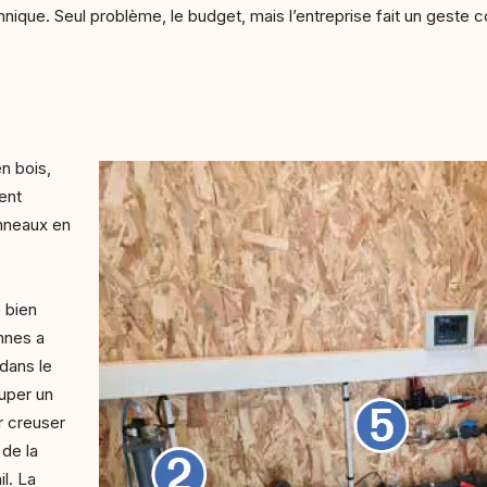
nique. Seul problème, le budget, mais l’entreprise fait un geste 
en bois,
ent
nneaux en
é bien
nnes a
 dans le
uper un
ur creuser
de la
il. La