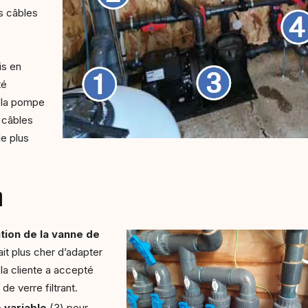
s câbles
is en
té
t la pompe
 câbles
le plus
n
ation de la vanne de
it plus cher d’adapter
 la cliente a accepté
 de verre filtrant.
 variable
(3) pour