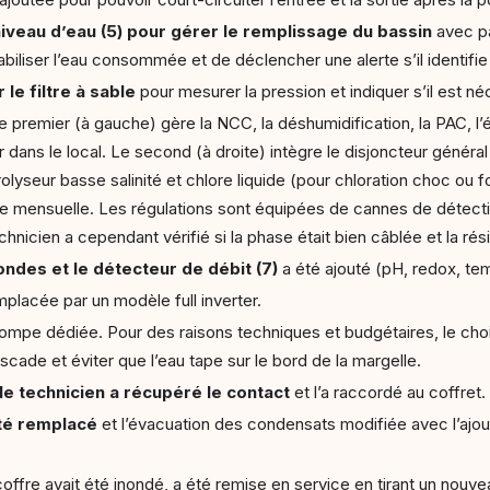
iveau d’eau (5) pour gérer le remplissage du bassin
avec p
biliser l’eau consommée et de déclencher une alerte s’il identifie 
le filtre à sable
pour mesurer la pression et indiquer s’il est 
 premier (à gauche) gère la NCC, la déshumidification, la PAC, l’éc
r dans le local. Le second (à droite) intègre le disjoncteur généra
olyseur basse salinité et chlore liquide (pour chloration choc ou
e mensuelle. Les régulations sont équipées de cannes de détecti
echnicien a cependant vérifié si la phase était bien câblée et la rés
ondes et le détecteur de débit (7)
a été ajouté
(pH, redox, te
mplacée par un modèle full inverter.
mpe dédiée. Pour des raisons techniques et budgétaires, le choix 
scade et éviter que l’eau tape sur le bord de la margelle.
 le technicien a récupéré le contact
et l’a raccordé au coffret.
été remplacé
et l’évacuation des condensats modifiée avec l’ajout
 coffre avait été inondé, a été remise en service en tirant un nou