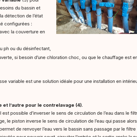
besoins du bassin et
la détection de l’état
té configurées :
e avec la couverture en
 du ph ou du désinfectant,
ouverte, si besoin d’une chloration choc, ou que le chauffage est e
 variable est une solution idéale pour une installation en intéri
.
 et l’autre pour le contrelavage (4)
.
l est possible d’inverser le sens de circulation de l’eau dans le fil
ge, le piston inverse le sens de circulation de l’eau qui passe alor
s permet de renvoyer l’eau vers le bassin sans passage par le filtr
outée pour pouvoir court-circuiter l’entrée et la sortie après la 