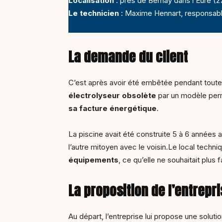
Localisation
: près de Bernay dans l’Eure (
Le technicien
: Maxime Hennart, responsabl
La demande du client
C’est après avoir été embêtée pendant toute 
électrolyseur obsolète
par un modèle perm
sa facture énergétique
.
La piscine avait été construite 5 à 6 années a
l’autre mitoyen avec le voisin.Le local technique
équipements
, ce qu’elle ne souhaitait plus
La proposition de l’entrepr
Au départ, l’entreprise lui propose une solut