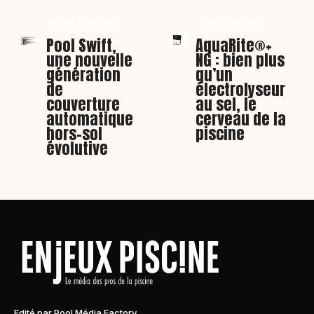
Article précédent
Article suivant
Pool Swift,
AquaRite®+
une nouvelle
NG : bien plus
génération
qu’un
de
électrolyseur
couverture
au sel, le
automatique
cerveau de la
hors-sol
piscine
évolutive
Edité par Pool Média Factory