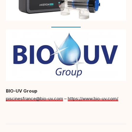
BIO-UV Group
piscinesfrance@bio-uv.com
–
https://www.bio-uv.com/