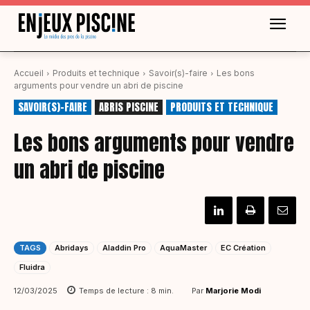
Accueil
Produits et technique
Savoir(s)-faire
Les bons
arguments pour vendre un abri de piscine
SAVOIR(S)-FAIRE
ABRIS PISCINE
PRODUITS ET TECHNIQUE
Les bons arguments pour vendre
un abri de piscine
TAGS
Abridays
Aladdin Pro
AquaMaster
EC Création
Fluidra
Par
Marjorie Modi
12/03/2025
Temps de lecture :
8
min.