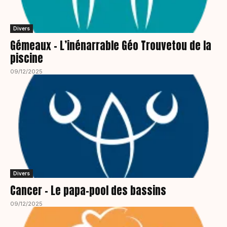
Divers
Gémeaux – L’inénarrable Géo Trouvetou de la
piscine
09/12/2025
Divers
Cancer – Le papa-pool des bassins
09/12/2025