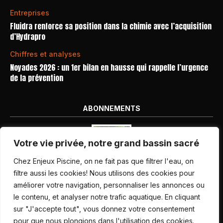
Entreprises
Fluidra renforce sa position dans la chimie avec l’acquisition
d’Hydrapro
Chiffres et analyses
Noyades 2026 : un 1er bilan en hausse qui rappelle l’urgence
de la prévention
ABONNEMENTS
Votre vie privée, notre grand bassin sacré
Chez Enjeux Piscine, on ne fait pas que filtrer l'eau, on
filtre aussi les cookies! Nous utilisons des cookies pour
améliorer votre navigation, personnaliser les annonces ou
Nos dernières parutions
le contenu, et analyser notre trafic aquatique. En cliquant
Abonnement magazine
sur "J'accepte tout", vous donnez votre consentement
pour que nous plongions dans l'utilisation des cookies.
Inscription newsletter